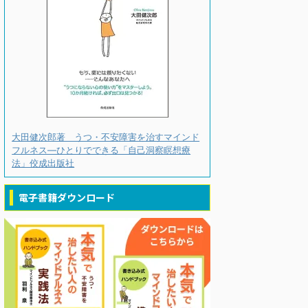
大田健次郎著 うつ・不安障害を治すマインド
フルネス―ひとりでできる「自己洞察瞑想療
法」佼成出版社
電子書籍ダウンロード