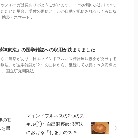
やメルマガ登録ありがとうございます。 １つお願いがあります。
いただいた場合、受付の返信メールが自動で配信されるしくみにな
携帯・スマート ...
精神療法」の医学雑誌への収用が決まりました
からご連絡があり、日本マインドフルネス精神療法協会が発刊する
神療法」が医学雑誌が２つの団体から、継続して収集すべき資料と
）国立研究開発法 ...
マインドフルネスの2つのス
年の初
キル①〜自己洞察瞑想療法
味を書
における「何を」のスキ