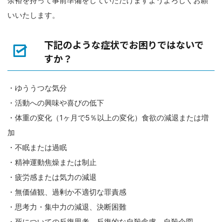
余裕を持って事前準備をしていただけますようよろしくお願
いいたします。
下記のような症状でお困りではないで
すか？
・ゆううつな気分
・活動への興味や喜びの低下
・体重の変化（1ヶ月で5％以上の変化）食欲の減退または増
加
・不眠または過眠
・精神運動焦燥または制止
・疲労感または気力の減退
・無価値観、過剰か不適切な罪責感
・思考力・集中力の減退、決断困難
・死についての反復思考、反復的な自殺念慮、自殺企図