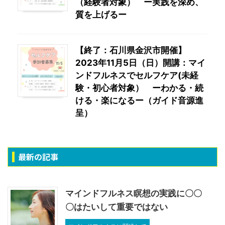
（経験者対象） ー実践を深め、
質を上げるー
【終了：石川県金沢市開催】
2023年11月5日（日）開講：マイ
ンドフルネスでセルフケア(未経
験・初心者対象） ーわかる・続
ける・楽になるー（ガイド音源進
呈）
最新の記事
マインドフルネス瞑想の実践に〇〇
〇はたいして重要ではない