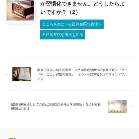
か習慣化できません。どうしたらよ
いですか？（2）
こころを楽に〜自己洞察瞑想療法〜
自己洞察瞑想療法を知る
率直で温かい助言の宝庫：自己洞察瞑想療法の洞察実践33「常に
『今、ここ』課題の現場」｜うつ・不安障害を治すマインドフル
ネス
認知行動療法としての自己洞察瞑想療法と学習理論｜自己洞察瞑
想療法の前提