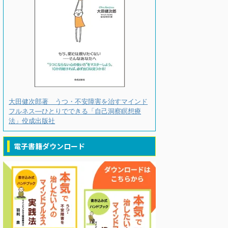
大田健次郎著 うつ・不安障害を治すマインド
フルネス―ひとりでできる「自己洞察瞑想療
法」佼成出版社
電子書籍ダウンロード