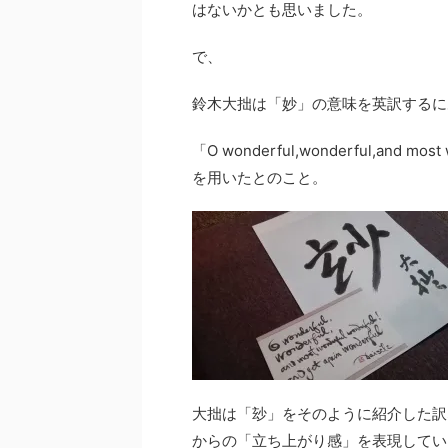
はないかとも思いました。
で、
鈴木大拙は「妙」の意味を英訳するに
「O wonderful,wonderful,and mos
を用いたとのこと。
大拙は「玅」をそのように紹介した訳
からの「立ち上がり感」を表現してい