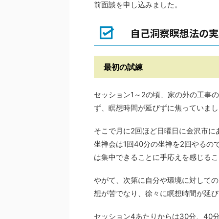
前面談を申し込みました。
自己洞察瞑想法の実
最初の試練
セッション1～2の頃、家の外の工事
ず、瞑想時間が延びずに焦っていまし
そこで月に2回ほど日曜日に金沢市に
坐禅会は1回40分の坐禅を2回やるの
は集中できることに手応えを感じるこ
やがて、次第に自分や環境に対しての
想が苦でなり、徐々に瞑想時間が延び
セッション4あたりからは30分、4