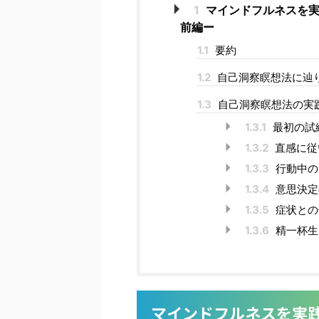
1
マインドフルネスを実
前編ー
1.1
要約
1.2
自己洞察瞑想法に辿
1.3
自己洞察瞑想法の実
1.3.1
最初の試
1.3.2
直感に従
1.3.3
行動中の
1.3.4
意思決定
1.3.5
症状との
1.3.6
精一杯生
マインドフルネスを実