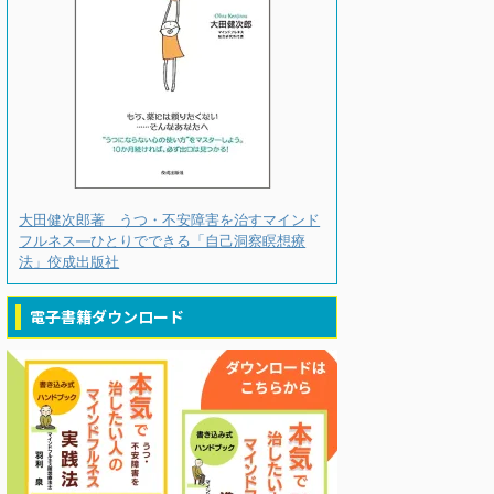
大田健次郎著 うつ・不安障害を治すマインド
フルネス―ひとりでできる「自己洞察瞑想療
法」佼成出版社
電子書籍ダウンロード