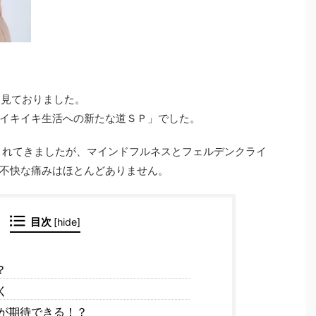
を見ておりました。
イキイキ生活への新たな道ＳＰ」でした。
されてきましたが、マインドフルネスとフェルデンクライ
不快な痛みはほとんどありません。
目次
[
hide
]
？
く
が期待できる！？