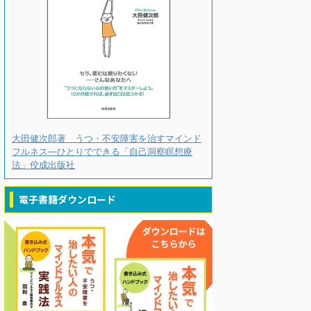
大田健次郎著 うつ・不安障害を治すマインド
フルネス―ひとりでできる「自己洞察瞑想療
法」佼成出版社
電子書籍ダウンロード