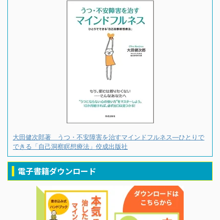
大田健次郎著 うつ・不安障害を治すマインドフルネス―ひとりで
できる「自己洞察瞑想療法」佼成出版社
電子書籍ダウンロード