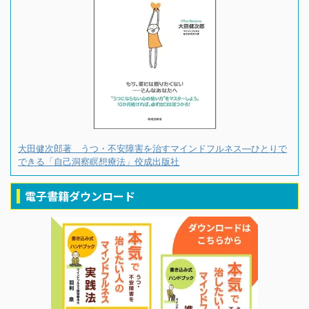
大田健次郎著 うつ・不安障害を治すマインドフルネス―ひとりで
できる「自己洞察瞑想療法」佼成出版社
電子書籍ダウンロード