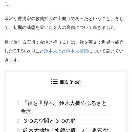
に、
金沢が曹洞宗の教義拡大の出発点であったということ、そし
て、初期の基盤を築いた２人の高僧について書きました。
禅で旅する石川：金澤と禅（３）は、禅を英文で世界へ紹介
したD.T.Suzukiこと
鈴木大拙
と
鈴木大拙館
について書いてい
きます。
目次
[
hide
]
1
「禅を世界へ」鈴木大拙のふるさと
金沢
2
３つの空間と３つの庭
3
鈴木大拙館「水鏡の庭」と「思索空