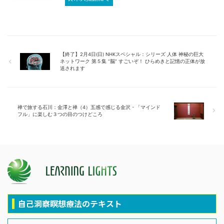
【終了】2月4日(日) NHKスペシャル：シリーズ 人体 神秘の巨大
ネットワーク 第５集 “脳” すごいぞ！ ひらめきと記憶の正体が放
送されます
禅で旅する石川：金澤と禅（4）五感で感じる金沢・「マインド
フル」に楽しむ３つの目のつけどころ
自己洞察瞑想療法のテキスト