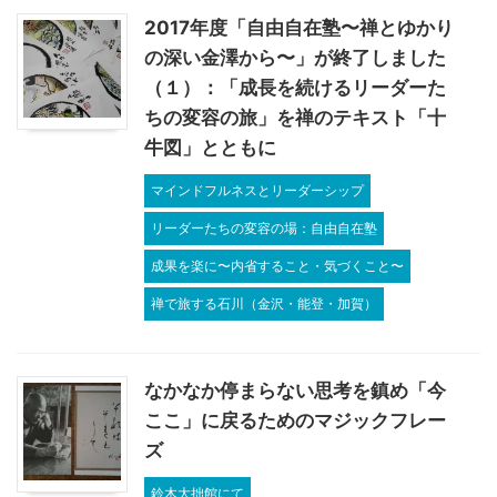
2017年度「自由自在塾〜禅とゆかり
の深い金澤から〜」が終了しました
（１）：「成長を続けるリーダーた
ちの変容の旅」を禅のテキスト「十
牛図」とともに
マインドフルネスとリーダーシップ
リーダーたちの変容の場：自由自在塾
成果を楽に〜内省すること・気づくこと〜
禅で旅する石川（金沢・能登・加賀）
なかなか停まらない思考を鎮め「今
ここ」に戻るためのマジックフレー
ズ
鈴木大拙館にて