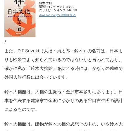
鈴木 大拙
講談社インターナショナル
売り上げランキング: 56,593
Amazon.co.jpで詳細を見る
/
また、D.T.Suzuki（大拙・貞太郎・鈴木）の名前は、日本よ
りも欧米でよく知られているのではないかと言われており、
確かに私が「鈴木大拙館」を訪れる時には、かなりの確率で
外国人旅行客に出会っています。
鈴木大拙館は、大拙の生誕地：金沢市本多町にあります。日
本を代表する建築家で金沢にゆかりのある谷口吉生氏の設計
によるものです。
鈴木大拙館は、建物が鈴木大拙の思想そのもの、いや鈴木大