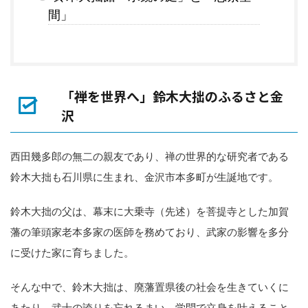
間」
「禅を世界へ」鈴木大拙のふるさと金
沢
西田幾多郎の無二の親友であり、禅の世界的な研究者である
鈴木大拙も石川県に生まれ、金沢市本多町が生誕地です。
鈴木大拙の父は、幕末に大乗寺（先述）を菩提寺とした加賀
藩の筆頭家老本多家の医師を務めており、武家の影響を多分
に受けた家に育ちました。
そんな中で、鈴木大拙は、廃藩置県後の社会を生きていくに
あたり、武士の誇りを忘れるまい、学問で立身を叶えること