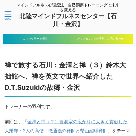
マインドフルネス心理療法・自己洞察トレーニングで未来
を変える
北陸マインドフルネスセンター【石
川・金沢】
カウンセラー の紹介
カウンセリングの予約・お問い合わせ
禅で旅する石川：金澤と禅（３）鈴木大
拙館へ、禅を英文で世界へ紹介した
D.T.Suzukiの故郷・金沢
トレーナーの羽利です。
前回は、「
金澤と禅（２）曹洞宗の広がりに大きく貢献した
大乗寺・2人の高僧：徹通義介禅師と瑩山紹瑾禅師
」をテーマ