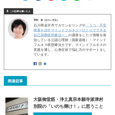
この記事を書いた人
羽利 泉（はりいずみ）
石川県金沢市でカウンセリングや
「うつ・不安
障害を治すマインドフルネスーひとりでできる
自己洞察瞑想療法ー」
の講座をしたり情報を発
信している公認心理師（国家資格）・マインド
フルネス瞑想療法士です。マインドフルネスの
実践を通し、心身症状で悩む方のサポートをし
ています。
関連記事
大阪御堂筋・浄土真宗本願寺派津村
別院の「いのち輝け！」に思うこと