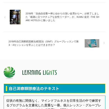
2018年「自由自在塾〜禅とゆかりの深い金澤から〜」が終了しまし
た「岐路に立つマチュアな女性リーダー」が、KUMU 金沢 -THE SH
ARE HOTELS-に集いました
2018年自己洞察瞑想療法/瞑想法（SIMT）グループレッスンで第
3・4セッションを学ぶことはできますか？
自己洞察瞑想療法のテキスト
症状の有無に関係なく、マインドフルネスを日常生活の中で練習す
るプログラムを文書化した貴重な一冊。個人レッスン・グループレ