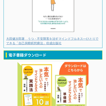
大田健次郎著 うつ・不安障害を治すマインドフルネス―ひとりで
できる「自己洞察瞑想療法」佼成出版社
電子書籍ダウンロード