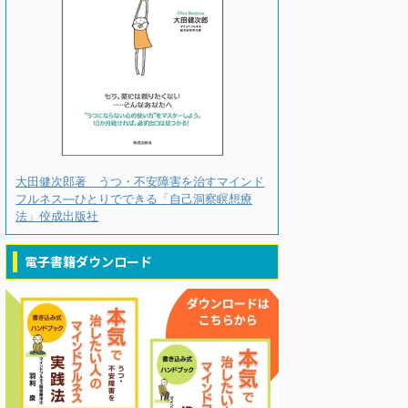
大田健次郎著 うつ・不安障害を治すマインド
フルネス―ひとりでできる「自己洞察瞑想療
法」佼成出版社
電子書籍ダウンロード