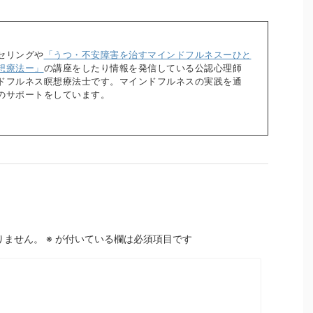
セリングや
「うつ・不安障害を治すマインドフルネスーひと
想療法ー」
の講座をしたり情報を発信している公認心理師
ドフルネス瞑想療法士です。マインドフルネスの実践を通
のサポートをしています。
りません。
※
が付いている欄は必須項目です