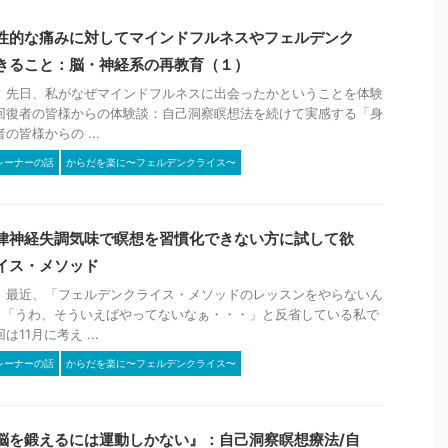
性的な痛みに対してマインドフルネスやフェルデンク
きること：脳・神経系の再教育（１）
 先日、私がなぜマインドフルネスに出会ったかということを体験
回復者の皆様からの体験談：自己洞察瞑想法を続けて実感する「身
の皆様からの ...
レーナーの話
からだを楽に〜フェルデンクライス〜
律神経失調気味で瞑想を習慣化できない方に試して欲
イス・メソッド
 最近、「フェルデンクライス・メソッドのレッスンをやらないん
、「うわ、そういえばやってないなぁ・・・」と反省している私で
11月に考え ...
レーナーの話
からだを楽に〜フェルデンクライス〜
脳を鍛えるには運動しかない』：自己洞察瞑想療法/自