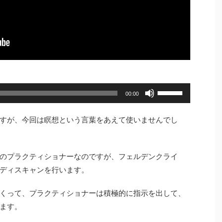
ボ
00:00
リ
ュ
すが、今回は瞑想という言葉をあえて使いませんでし
ー
ム
のプラクティショナーなのですが、フェルデンクライ
調
ディスキャンを行います。
節
に
くって、プラクティショナーは積極的に指示を出して、
は
ます。
上