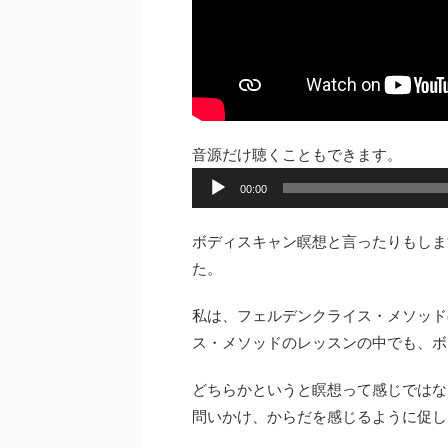
音源だけ聴くこともできます。
音
00:00
声
プ
ボディスキャン瞑想と言ったりもしま
レ
た。
ー
ヤ
私は、フェルデンクライス・メソッド
ー
ス・メソッドのレッスンの中でも、ボ
どちらかというと瞑想って感じではな
問いかけ、からだを感じるように促し