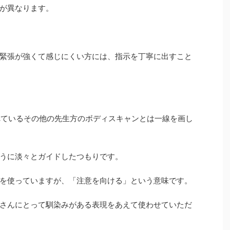
下
が異なります。
矢
印
キ
緊張が強くて感じにくい方には、指示を丁寧に出すこと
ー
を
使
っ
て
されているその他の先生方のボディスキャンとは一線を画し
く
だ
さ
うに淡々とガイドしたつもりです。
い。
を使っていますが、「注意を向ける」という意味です。
さんにとって馴染みがある表現をあえて使わせていただ