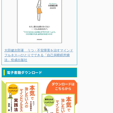
大田健次郎著 うつ・不安障害を治すマインド
フルネス―ひとりでできる「自己洞察瞑想療
法」佼成出版社
電子書籍ダウンロード