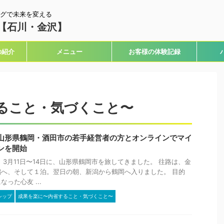
グで未来を変える
【石川・金沢】
の紹介
メニュー
お客様の体験記録
ること・気づくこと〜
山形県鶴岡・酒田市の若手経営者の方とオンラインでマイ
ンを開始
 3月11日〜14日に、山形県鶴岡市を旅してきました。 往路は、金
へ、そして１泊。翌日の朝、新潟から鶴岡へ入りました。 目的
った心友 ...
シップ
成果を楽に〜内省すること・気づくこと〜