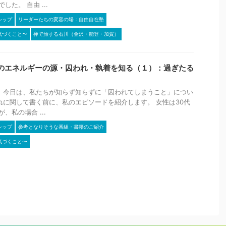
た。 自由 ...
シップ
リーダーたちの変容の場：自由自在塾
気づくこと〜
禅で旅する石川（金沢・能登・加賀）
のエネルギーの源・囚われ・執着を知る（１）：過ぎたる
 今日は、私たちが知らず知らずに「囚われてしまうこと」につい
れに関して書く前に、私のエピソードを紹介します。 女性は30代
、私の場合 ...
シップ
参考となりそうな番組・書籍のご紹介
気づくこと〜