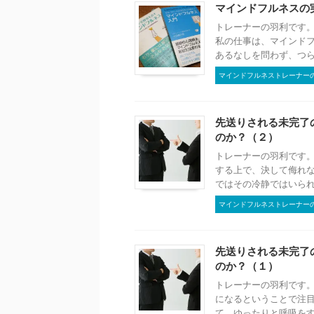
マインドフルネスの
トレーナーの羽利です。
私の仕事は、マインドフ
あるなしを問わず、つらい
マインドフルネストレーナー
先送りされる未完了
のか？（２）
トレーナーの羽利です。
する上で、決して侮れな
ではその冷静ではいられな
マインドフルネストレーナー
先送りされる未完了
のか？（１）
トレーナーの羽利です。
になるということで注目
て、ゆったりと呼吸をする