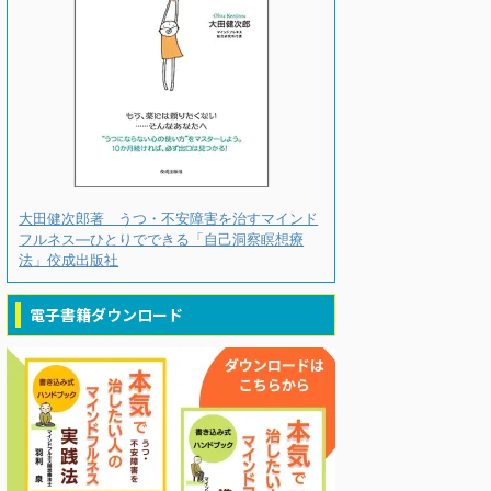
大田健次郎著 うつ・不安障害を治すマインド
フルネス―ひとりでできる「自己洞察瞑想療
法」佼成出版社
電子書籍ダウンロード