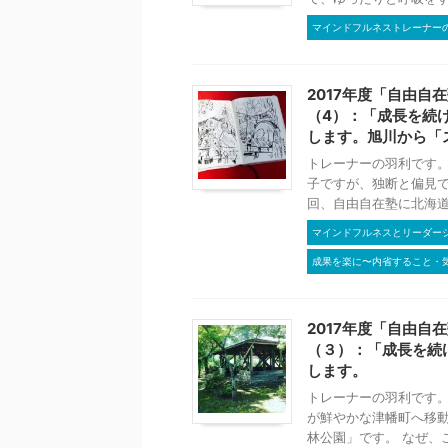
マインドフルネストレーナー
2017年度「自由
（4）：「成長を続
します。旭川から「
トレーナーの羽利です。
子ですが、独断と偏見で
回、自由自在塾に北海道か
マインドフルネスとリーダー
成果を楽に〜内省すること・
2017年度「自由
（３）：「成長を続
します。
トレーナーの羽利です。
が鮮やかな津幡町へ移動
林公園」です。 なぜ、こ