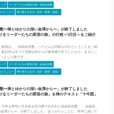
シップ
リーダーたちの変容の場：自由自在塾
気づくこと〜
禅で旅する石川（金沢・能登・加賀）
自在塾〜禅とゆかりの深い金澤から〜」が終了しました
けるリーダーたちの変容の旅」の行程＜1日目＞をご紹介
 前回は、「自由自在塾」ってどんな内容なのかということをご紹
、私以外はすべて北陸以外からの参加者の方でしたから、まさにこ
とした旅です ...
シップ
リーダーたちの変容の場：自由自在塾
気づくこと〜
禅で旅する石川（金沢・能登・加賀）
自在塾〜禅とゆかりの深い金澤から〜」が終了しました
けるリーダーたちの変容の旅」を禅のテキスト「十牛図」
 今年も昨年に引き続き石川県で行われた自由自在塾。 「自由自
金澤から〜」が終了しました。 ありがたいことに、昨年に続いて