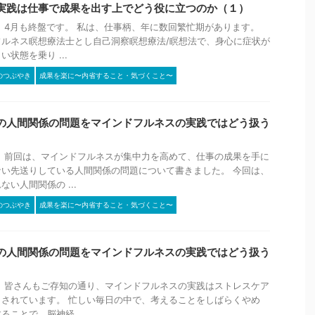
実践は仕事で成果を出す上でどう役に立つのか（１）
 4月も終盤です。 私は、仕事柄、年に数回繁忙期があります。
ルネス瞑想療法士とし自己洞察瞑想療法/瞑想法で、身心に症状が
状態を乗り ...
のつぶやき
成果を楽に〜内省すること・気づくこと〜
の人間関係の問題をマインドフルネスの実践ではどう扱う
 前回は、マインドフルネスが集中力を高めて、仕事の成果を手に
い先送りしている人間関係の問題について書きました。 今回は、
い人間関係の ...
のつぶやき
成果を楽に〜内省すること・気づくこと〜
の人間関係の問題をマインドフルネスの実践ではどう扱う
 皆さんもご存知の通り、マインドフルネスの実践はストレスケア
されています。 忙しい毎日の中で、考えることをしばらくやめ
ことで、脳神経 ...