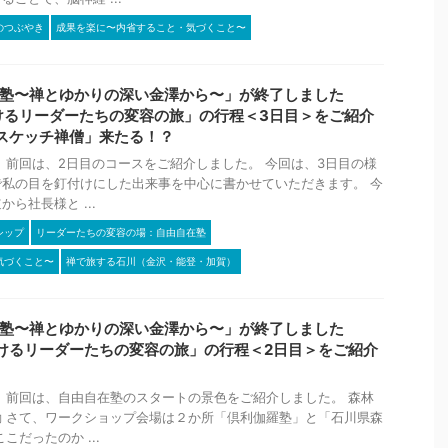
のつぶやき
成果を楽に〜内省すること・気づくこと〜
自在塾〜禅とゆかりの深い金澤から〜」が終了しました
けるリーダーたちの変容の旅」の行程＜3日目＞をご紹介
スケッチ禅僧」来たる！？
 前回は、2日目のコースをご紹介しました。 今回は、3日目の様
私の目を釘付けにした出来事を中心に書かせていただきます。 今
ら社長様と ...
シップ
リーダーたちの変容の場：自由自在塾
気づくこと〜
禅で旅する石川（金沢・能登・加賀）
自在塾〜禅とゆかりの深い金澤から〜」が終了しました
けるリーダーたちの変容の旅」の行程＜2日目＞をご紹介
 前回は、自由自在塾のスタートの景色をご紹介しました。 森林
 さて、ワークショップ会場は２か所「倶利伽羅塾」と「石川県森
こだったのか ...