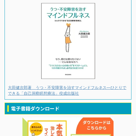
大田健次郎著 うつ・不安障害を治すマインドフルネス―ひとりで
できる「自己洞察瞑想療法」佼成出版社
電子書籍ダウンロード