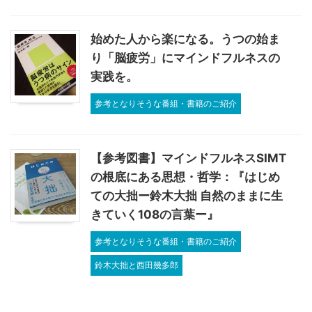
始めた人から楽になる。うつの始ま
り「脳疲労」にマインドフルネスの
実践を。
参考となりそうな番組・書籍のご紹介
【参考図書】マインドフルネスSIMT
の根底にある思想・哲学：『はじめ
ての大拙ー鈴⽊⼤拙 ⾃然のままに⽣
きていく108の言葉ー』
参考となりそうな番組・書籍のご紹介
鈴木大拙と西田幾多郎