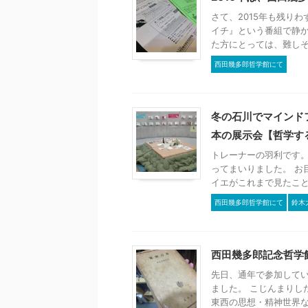
さて、2015年も残り
イチ』という番組で静か
た方にとっては、難しそう
西田幾多郎哲学館にて
冬の石川でマインド
本の展示会【哲学す
トレーナーの羽利です。
ってまいりました。 お
イエがこれまで見たことの
西田幾多郎哲学館にて
鈴木
西田幾多郎記念哲学
先日、通年で参加して
ました。 こじんまりし
東西の思想・精神世界など