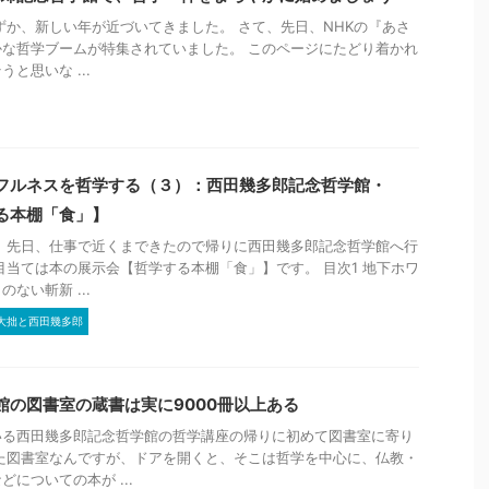
わずか、新しい年が近づいてきました。 さて、先日、NHKの『あさ
な哲学ブームが特集されていました。 このページにたどり着かれ
と思いな ...
フルネスを哲学する（３）：西田幾多郎記念哲学館・
る本棚「食」】
 先日、仕事で近くまできたので帰りに西田幾多郎記念哲学館へ行
目当ては本の展示会【哲学する本棚「食」】です。 目次1 地下ホワ
ない斬新 ...
大拙と西田幾多郎
館の図書室の蔵書は実に9000冊以上ある
いる西田幾多郎記念哲学館の哲学講座の帰りに初めて図書室に寄り
た図書室なんですが、ドアを開くと、そこは哲学を中心に、仏教・
についての本が ...