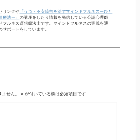
セリングや
「うつ・不安障害を治すマインドフルネスーひと
想療法ー」
の講座をしたり情報を発信している公認心理師
ドフルネス瞑想療法士です。マインドフルネスの実践を通
のサポートをしています。
りません。
※
が付いている欄は必須項目です