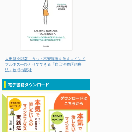
大田健次郎著 うつ・不安障害を治すマインド
フルネス―ひとりでできる「自己洞察瞑想療
法」佼成出版社
電子書籍ダウンロード