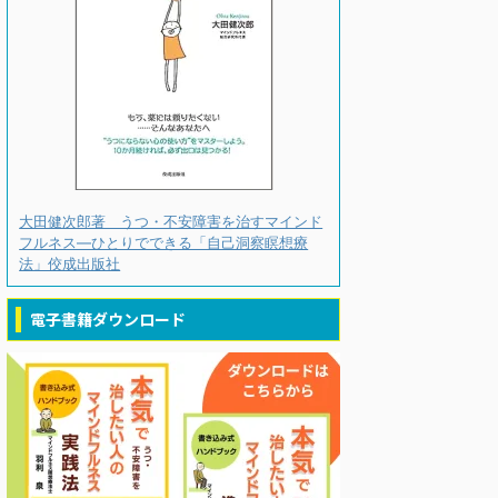
大田健次郎著 うつ・不安障害を治すマインド
フルネス―ひとりでできる「自己洞察瞑想療
法」佼成出版社
電子書籍ダウンロード