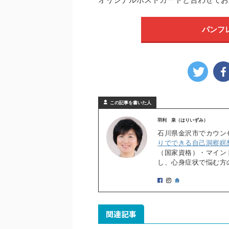
パンフ
この記事を書いた人
羽利 泉（はりいずみ）
石川県金沢市でカウン
りでできる自己洞察瞑
（国家資格）・マイン
し、心身症状で悩む方
関連記事