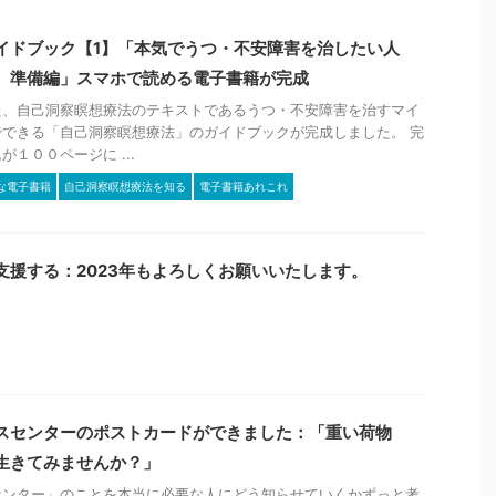
イドブック【1】「本気でうつ・不安障害を治したい人
 準備編」スマホで読める電子書籍が完成
た、自己洞察瞑想療法のテキストであるうつ・不安障害を治すマイ
できる「自己洞察瞑想療法」のガイドブックが完成しました。 完
１００ページに ...
な電子書籍
自己洞察瞑想療法を知る
電子書籍あれこれ
支援する：2023年もよろしくお願いいたします。
スセンターのポストカードができました：「重い荷物
生きてみませんか？」
センター」のことを本当に必要な人にどう知らせていくかずっと考