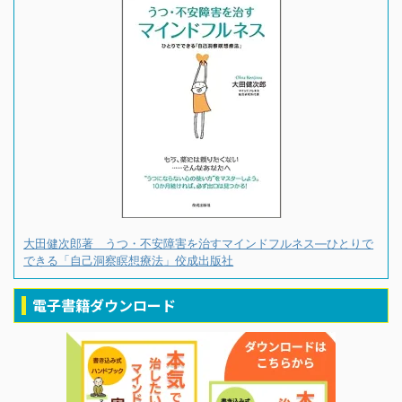
大田健次郎著 うつ・不安障害を治すマインドフルネス―ひとりで
できる「自己洞察瞑想療法」佼成出版社
電子書籍ダウンロード